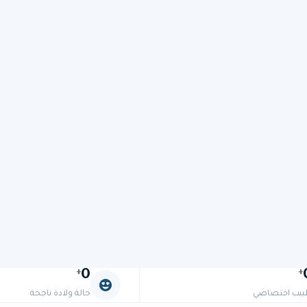
0
+
+
يب اختصاصي
حالة ولادة ناجحة