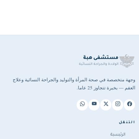
الهاتف:
+962 6 500 4488
العنوان:
عمان – المملكة الأردنية الهاشمية – ص.ب 212866
عمان 11121
مستشفى هبة
الولادة والجراحة النسائية
وجهة متخصصة في صحة المرأة والتوليد والجراحة النسائية وعلاج
العقم — بخبرة تتجاوز 25 عاما.
التنقل
الرئيسية