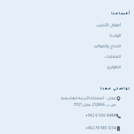
أقسامنا
أطفال الأنابيب
الولادة
الخداج والمواليد
العمليات
الطوارئ
تواصلي معنا
عمان – المملكة الأردنية الهاشمية
ص.ب 212866 عمان 11121
+962 6 500 4488
+962 79 585 1234